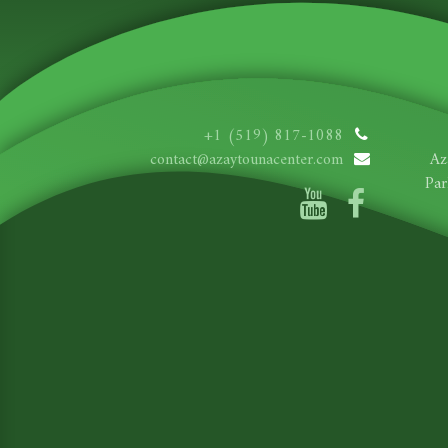
+1 (519) 817-1088
contact@azaytounacenter.com
Az
Par