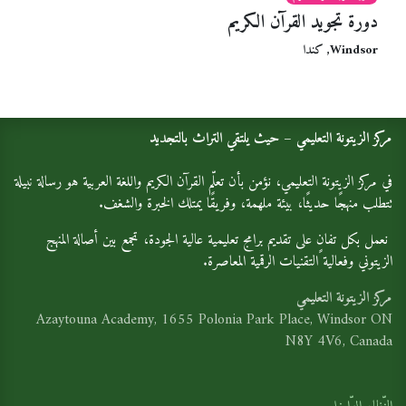
دورة تجويد القرآن الكريم
Windsor
,
كندا
مركز الزيتونة التعليمي – حيث يلتقي التراث بالتجديد
في مركز الزيتونة التعليمي، نؤمن بأن تعلّم القرآن الكريم واللغة العربية هو رسالة نبيلة
تتطلب منهجًا حديثًا، بيئة ملهمة، وفريقًا يمتلك الخبرة والشغف.
نعمل بكل تفانٍ على تقديم برامج تعليمية عالية الجودة، تجمع بين أصالة المنهج
الزيتوني وفعالية التقنيات الرقمية المعاصرة.
مركز الزيتونة التعليمي
Azaytouna Academy, 1655 Polonia Park Place, Windsor ON
N8Y 4V6, Canada