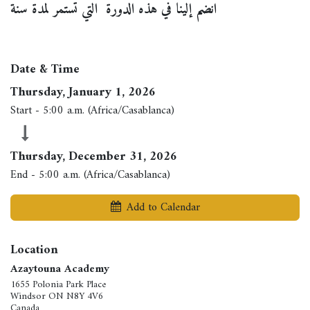
انضم إلينا في هذه الدورة التي تستمر لمدة سنة
Date & Time
Thursday, January 1, 2026
Start -
5:00 a.m.
(
Africa/Casablanca
)
Thursday, December 31, 2026
End -
5:00 a.m.
(
Africa/Casablanca
)
Add to Calendar
Location
Azaytouna Academy
1655 Polonia Park Place
Windsor ON N8Y 4V6
Canada