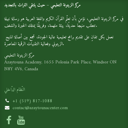
مركز الزيتونة التعليمي – حيث يلتقي التراث بالتجديد
في مركز الزيتونة التعليمي، نؤمن بأن تعلّم القرآن الكريم واللغة العربية هو رسالة نبيلة
تتطلب منهجًا حديثًا، بيئة ملهمة، وفريقًا يمتلك الخبرة والشغف.
نعمل بكل تفانٍ على تقديم برامج تعليمية عالية الجودة، تجمع بين أصالة المنهج
الزيتوني وفعالية التقنيات الرقمية المعاصرة.
مركز الزيتونة التعليمي
Azaytouna Academy, 1655 Polonia Park Place, Windsor ON
N8Y 4V6, Canada
النّظام الدّاخلي
+1 (519) 817-1088
contact@azaytounacenter.com